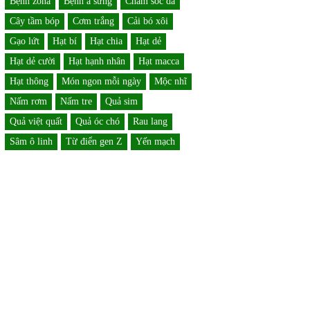
Bệnh zona
Bệnh á sừng
Chăm sóc da
Cây tầm bóp
Cơm trắng
Cải bó xôi
Gạo lứt
Hạt bí
Hạt chia
Hạt dẻ
Hạt dẻ cười
Hạt hạnh nhân
Hạt macca
Hạt thông
Món ngon mỗi ngày
Mộc nhĩ
Nấm rơm
Nấm tre
Quả sim
Quả việt quất
Quả óc chó
Rau lang
Sâm ô linh
Từ điển gen Z
Yến mạch