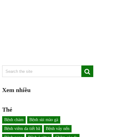
Xem nhiều
Thẻ
Bệnh chàm
Bệnh sùi mào gà
Bệnh viêm da tiết bã
Bệnh vảy nến