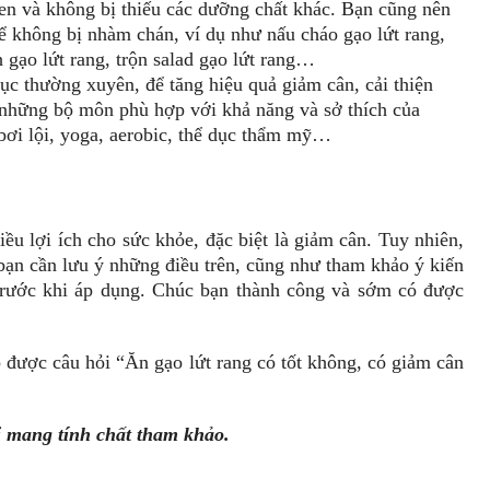
uen và không bị thiếu các dưỡng chất khác. Bạn cũng nên
để không bị nhàm chán, ví dụ như nấu cháo gạo lứt rang,
h gạo lứt rang, trộn salad gạo lứt rang…
dục thường xuyên, để tăng hiệu quả giảm cân, cải thiện
 những bộ môn phù hợp với khả năng và sở thích của
 bơi lội, yoga, aerobic, thể dục thẩm mỹ…
ều lợi ích cho sức khỏe, đặc biệt là giảm cân. Tuy nhiên,
 bạn cần lưu ý những điều trên, cũng như tham khảo ý kiến
trước khi áp dụng. Chúc bạn thành công và sớm có được
p được câu hỏi “Ăn gạo lứt rang có tốt không, có giảm cân
hỉ mang tính chất tham khảo.