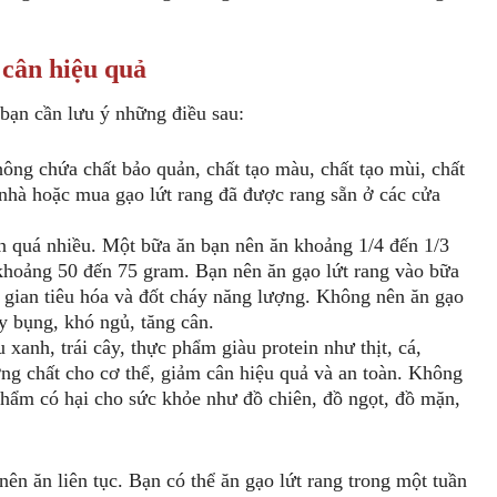
 cân hiệu quả
 bạn cần lưu ý những điều sau:
hông chứa chất bảo quản, chất tạo màu, chất tạo mùi, chất
ại nhà hoặc mua gạo lứt rang đã được rang sẵn ở các cửa
n quá nhiều. Một bữa ăn bạn nên ăn khoảng 1/4 đến 1/3
khoảng 50 đến 75 gram. Bạn nên ăn gạo lứt rang vào bữa
i gian tiêu hóa và đốt cháy năng lượng. Không nên ăn gạo
ầy bụng, khó ngủ, tăng cân.
 xanh, trái cây, thực phẩm giàu protein như thịt, cá,
g chất cho cơ thể, giảm cân hiệu quả và an toàn. Không
phẩm có hại cho sức khỏe như đồ chiên, đồ ngọt, đồ mặn,
nên ăn liên tục. Bạn có thể ăn gạo lứt rang trong một tuần