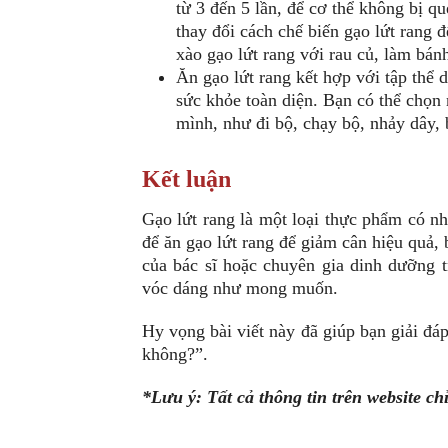
từ 3 đến 5 lần, để cơ thể không bị q
thay đổi cách chế biến gạo lứt rang 
xào gạo lứt rang với rau củ, làm bán
Ăn gạo lứt rang kết hợp với tập thể 
sức khỏe toàn diện. Bạn có thể chọn
mình, như đi bộ, chạy bộ, nhảy dây,
Kết luận
Gạo lứt rang là một loại thực phẩm có nhi
để ăn gạo lứt rang để giảm cân hiệu quả,
của bác sĩ hoặc chuyên gia dinh dưỡng 
vóc dáng như mong muốn.
Hy vọng bài viết này đã giúp bạn giải đá
không?”.
*Lưu ý: Tất cả thông tin trên website c