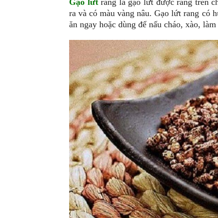
Gạo lứt
rang là gạo lứt được rang trên c
ra và có màu vàng nâu. Gạo lứt rang có h
ăn ngay hoặc dùng để nấu cháo, xào, làm