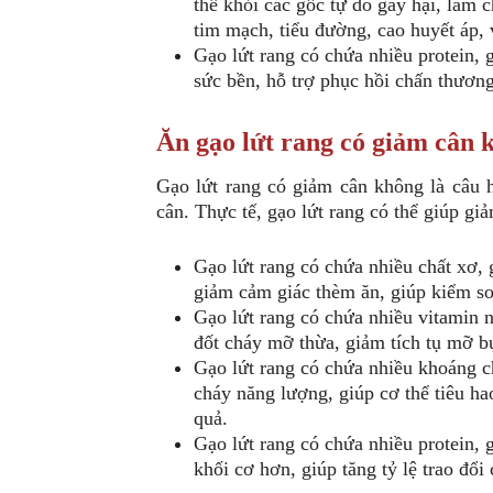
thể khỏi các gốc tự do gây hại, làm 
tim mạch, tiểu đường, cao huyết áp
Gạo lứt rang có chứa nhiều protein,
sức bền, hỗ trợ phục hồi chấn thươ
Ăn gạo lứt rang có giảm cân 
Gạo lứt rang có giảm cân không là câu 
cân. Thực tế, gạo lứt rang có thể giúp gi
Gạo lứt rang có chứa nhiều chất xơ, 
giảm cảm giác thèm ăn, giúp kiểm so
Gạo lứt rang có chứa nhiều vitamin
đốt cháy mỡ thừa, giảm tích tụ mỡ b
Gạo lứt rang có chứa nhiều khoáng c
cháy năng lượng, giúp cơ thể tiêu h
quả.
Gạo lứt rang có chứa nhiều protein, 
khối cơ hơn, giúp tăng tỷ lệ trao đổi