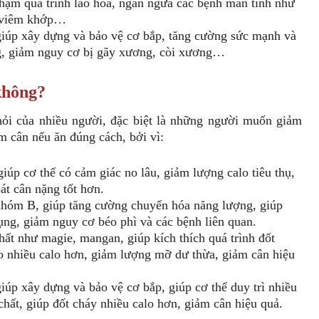
chậm quá trình lão hóa, ngăn ngừa các bệnh mãn tính như
, viêm khớp…
 giúp xây dựng và bảo vệ cơ bắp, tăng cường sức mạnh và
ng, giảm nguy cơ bị gãy xương, còi xương…
không?
hỏi của nhiều người, đặc biệt là những người muốn giảm
ảm cân nếu ăn đúng cách, bởi vì:
giúp cơ thể có cảm giác no lâu, giảm lượng calo tiêu thụ,
át cân nặng tốt hơn.
 nhóm B, giúp tăng cường chuyển hóa năng lượng, giúp
ụng, giảm nguy cơ béo phì và các bệnh liên quan.
hất như magie, mangan, giúp kích thích quá trình đốt
ao nhiều calo hơn, giảm lượng mỡ dư thừa, giảm cân hiệu
giúp xây dựng và bảo vệ cơ bắp, giúp cơ thể duy trì nhiều
 chất, giúp đốt cháy nhiều calo hơn, giảm cân hiệu quả.