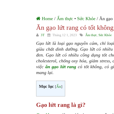
Home
/
Ẩm thực
•
Sức Khỏe
/ Ăn gạo 
Ăn gạo lứt rang có tốt khôn
3T
Tháng 12 1, 2023
Ẩm thực
,
Sức Khỏe
Gạo lứt là loại gạo nguyên cám, chỉ lo
giàu chất dinh dưỡng. Gạo lứt có nhiều 
đen. Gạo lứt có nhiều công dụng tốt ch
cholesterol, chống oxy hóa, giảm stress,
việc
ăn gạo lứt rang
có tốt không, có g
mang lại.
Mục lục
[
Ẩn
]
Gạo lứt rang là gì?