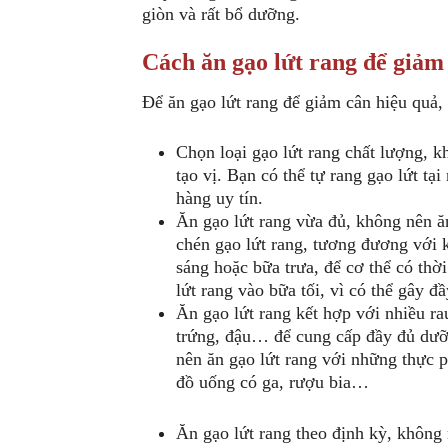
giòn và rất bổ dưỡng.
Cách ăn gạo lứt rang để giảm
Để ăn gạo lứt rang để giảm cân hiệu quả,
Chọn loại gạo lứt rang chất lượng, k
tạo vị. Bạn có thể tự rang gạo lứt t
hàng uy tín.
Ăn gạo lứt rang vừa đủ, không nên ă
chén gạo lứt rang, tương đương với 
sáng hoặc bữa trưa, để cơ thể có thờ
lứt rang vào bữa tối, vì có thể gây đ
Ăn gạo lứt rang kết hợp với nhiều rau
trứng, đậu… để cung cấp đầy đủ dưỡn
nên ăn gạo lứt rang với những thực 
đồ uống có ga, rượu bia…
Ăn gạo lứt rang theo định kỳ, không 