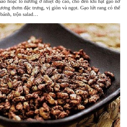
hảo hoặc lò nướng ở nhiệt độ cao, cho đến khi hạt gạo nở
ương thơm đặc trưng, vị giòn và ngọt. Gạo lứt rang có thể
 bánh, trộn salad…