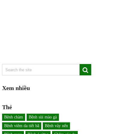
Xem nhiều
Thẻ
Bệnh chàm
Bệnh sùi mào gà
Bệnh viêm da tiết bã
Bệnh vảy nến