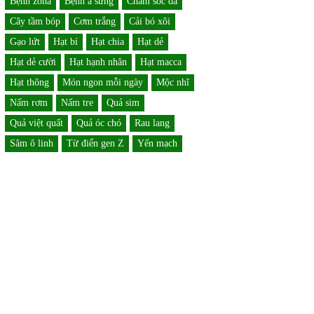
Bệnh zona
Bệnh á sừng
Chăm sóc da
Cây tầm bóp
Cơm trắng
Cải bó xôi
Gạo lứt
Hạt bí
Hạt chia
Hạt dẻ
Hạt dẻ cười
Hạt hạnh nhân
Hạt macca
Hạt thông
Món ngon mỗi ngày
Mộc nhĩ
Nấm rơm
Nấm tre
Quả sim
Quả việt quất
Quả óc chó
Rau lang
Sâm ô linh
Từ điển gen Z
Yến mạch