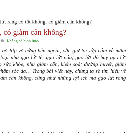
lứt rang có tốt không, có giảm cân không?
g, có giảm cân không?
Không có bình luận
ại bỏ lớp vỏ cứng bên ngoài, vẫn giữ lại lớp cám và mầm
loại như gạo lứt tẻ, gạo lứt nâu, gạo lứt đỏ hay gạo lứt
o sức khỏe, như giảm cân, kiểm soát đường huyết, giảm
 chăm sóc da… Trong bài viết này, chúng ta sẽ tìm hiểu về
iảm cân không, cũng như những lợi ích mà gạo lứt rang