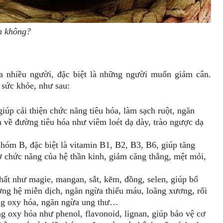
ân không?
ủa nhiều người, đặc biệt là những người muốn giảm cân.
o sức khỏe, như sau:
giúp cải thiện chức năng tiêu hóa, làm sạch ruột, ngăn
nh về đường tiêu hóa như viêm loét dạ dày, trào ngược dạ
hóm B, đặc biệt là vitamin B1, B2, B3, B6, giúp tăng
 chức năng của hệ thần kinh, giảm căng thẳng, mệt mỏi,
hất như magie, mangan, sắt, kẽm, đồng, selen, giúp bổ
ờng hệ miễn dịch, ngăn ngừa thiếu máu, loãng xương, rối
ống oxy hóa, ngăn ngừa ung thư…
g oxy hóa như phenol, flavonoid, lignan, giúp bảo vệ cơ