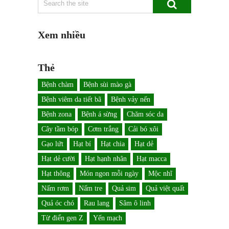
Xem nhiều
Thẻ
Bệnh chàm
Bệnh sùi mào gà
Bệnh viêm da tiết bã
Bệnh vảy nến
Bệnh zona
Bệnh á sừng
Chăm sóc da
Cây tầm bóp
Cơm trắng
Cải bó xôi
Gạo lứt
Hạt bí
Hạt chia
Hạt dẻ
Hạt dẻ cười
Hạt hạnh nhân
Hạt macca
Hạt thông
Món ngon mỗi ngày
Mộc nhĩ
Nấm rơm
Nấm tre
Quả sim
Quả việt quất
Quả óc chó
Rau lang
Sâm ô linh
Từ điển gen Z
Yến mạch