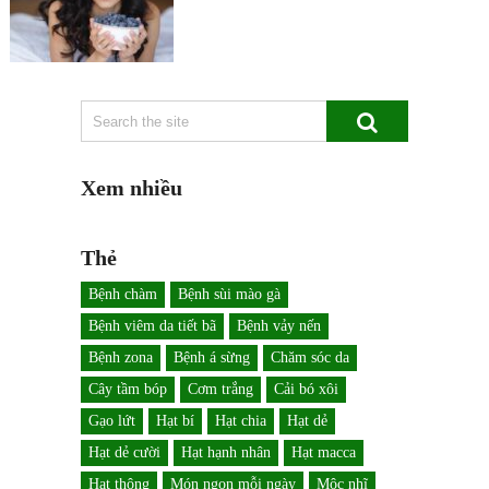
Xem nhiều
Thẻ
Bệnh chàm
Bệnh sùi mào gà
Bệnh viêm da tiết bã
Bệnh vảy nến
Bệnh zona
Bệnh á sừng
Chăm sóc da
Cây tầm bóp
Cơm trắng
Cải bó xôi
Gạo lứt
Hạt bí
Hạt chia
Hạt dẻ
Hạt dẻ cười
Hạt hạnh nhân
Hạt macca
Hạt thông
Món ngon mỗi ngày
Mộc nhĩ