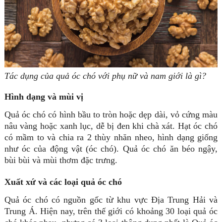
Tác dụng của quả óc chó với phụ nữ và nam giới là gì?
Hình dạng và mùi vị
Quả óc chó có hình bầu to tròn hoặc dẹp dài, vỏ cứng màu
nâu vàng hoặc xanh lục, dễ bị đen khi chà xát. Hạt óc chó
có mầm to và chia ra 2 thùy nhăn nheo, hình dạng giống
như óc của động vật (óc chó). Quả óc chó ăn béo ngậy,
bùi bùi và mùi thơm đặc trưng.
Xuất xứ và các loại quả óc chó
Quả óc chó có nguồn gốc từ khu vực Địa Trung Hải và
Trung Á. Hiện nay, trên thế giới có khoảng 30 loại quả óc