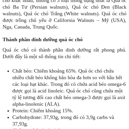
chó khác nhau, nhưng có 3 loại thông dụng nhất là Quả óc
chó Ba Tư (Persian walnuts), Quả óc chó Đen (Black
walnuts), Quả óc chó Trắng (White walnuts). Quả óc chó
được trồng chủ yếu ở California Walnuts – Mỹ (USA),
Nga, Canada, Trung Quốc.
Thành phần dinh dưỡng quả óc chó
Quả óc chó có thành phần dinh dưỡng rất phong phú.
Dưới đây là một số thông tin chi tiết:
Chất béo: Chiếm khoảng 65%. Quả óc chó chứa
nhiều chất béo không bão hòa đa hơn so với hầu hết
các loại hạt khác. Trong đó có chứa acid béo omega-6
được gọi là acid linoleic. Quả óc chó cũng chứa một
tỷ lệ tương đối cao chất béo omega-3 được gọi là axit
alpha-linolenic (ALA).
Protein: Chiếm khoảng 15%.
Carbohydrate: 37,93g, trong đó có 3,9g carbs và
37,93g.