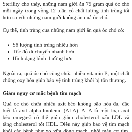
Sterility cho thấy, những nam giới ăn 75 gram quả óc chó
mỗi ngày trong vòng 12 tuần có chất lượng tinh trùng tốt
hơn so với những nam giới không ăn quả óc chó.
Cụ thể, tinh trùng của những nam giới ăn quả óc chó có:
Số lượng tinh trùng nhiều hơn
Tốc độ di chuyển nhanh hơn
Hình dạng bình thường hơn
Ngoài ra, quả óc chó cũng chứa nhiều vitamin E, một chất
chống oxy hóa giúp bảo vệ tinh trùng khỏi bị tổn thương.
Giảm nguy cơ mắc bệnh tim mạch
Quả óc chó chứa nhiều axit béo không bão hòa đa, đặc
biệt là axit alpha-linolenic (ALA). ALA là một loại axit
béo omega-3 có thể giúp giảm cholesterol xấu LDL và
tăng cholesterol tốt HDL. Điều này giúp bảo vệ tim mạch
khỏi các bệnh như xơ vữa động mạch, nhồi máu cơ tim,