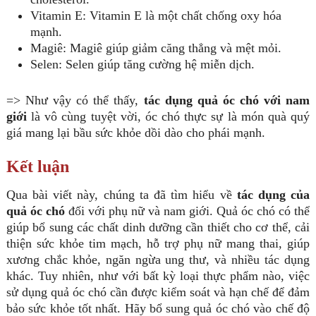
Vitamin E: Vitamin E là một chất chống oxy hóa
mạnh.
Magiê: Magiê giúp giảm căng thẳng và mệt mỏi.
Selen: Selen giúp tăng cường hệ miễn dịch.
=> Như vậy có thể thấy,
tác dụng quả óc chó với nam
giới
là vô cùng tuyệt vời, óc chó thực sự là món quà quý
giá mang lại bầu sức khỏe dồi dào cho phái mạnh.
Kết luận
Qua bài viết này, chúng ta đã tìm hiểu về
tác dụng của
quả óc chó
đối với phụ nữ và nam giới. Quả óc chó có thể
giúp bổ sung các chất dinh dưỡng cần thiết cho cơ thể, cải
thiện sức khỏe tim mạch, hỗ trợ phụ nữ mang thai, giúp
xương chắc khỏe, ngăn ngừa ung thư, và nhiều tác dụng
khác. Tuy nhiên, như với bất kỳ loại thực phẩm nào, việc
sử dụng quả óc chó cần được kiểm soát và hạn chế để đảm
bảo sức khỏe tốt nhất. Hãy bổ sung quả óc chó vào chế độ