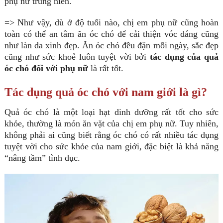
phụ nữ trung niên.
=> Như vậy, dù ở độ tuổi nào, chị em phụ nữ cũng hoàn
toàn có thể an tâm ăn óc chó để cải thiện vóc dáng cũng
như làn da xinh đẹp. Ăn óc chó đều đặn mỗi ngày, sắc đẹp
cũng như sức khoẻ luôn tuyệt vời bởi
tác dụng của quả
óc chó đối với phụ nữ
là rất tốt.
Tác dụng quả óc chó với nam giới là gì?
Quả óc chó là một loại hạt dinh dưỡng rất tốt cho sức
khỏe, thường là món ăn vặt của chị em phụ nữ. Tuy nhiên,
không phải ai cũng biết rằng óc chó có rất nhiều tác dụng
tuyệt vời cho sức khỏe của nam giới, đặc biệt là khả năng
“nâng tầm” tình dục.