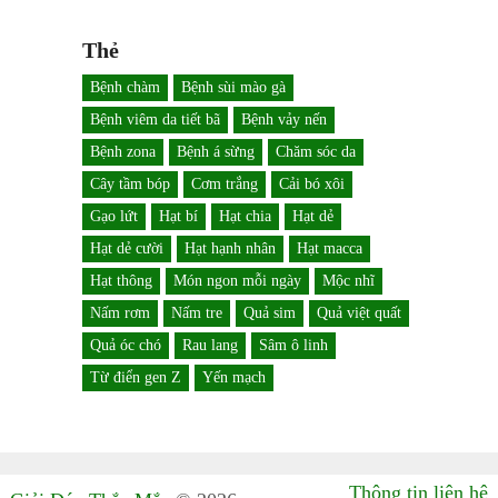
Thẻ
Bệnh chàm
Bệnh sùi mào gà
Bệnh viêm da tiết bã
Bệnh vảy nến
Bệnh zona
Bệnh á sừng
Chăm sóc da
Cây tầm bóp
Cơm trắng
Cải bó xôi
Gạo lứt
Hạt bí
Hạt chia
Hạt dẻ
Hạt dẻ cười
Hạt hạnh nhân
Hạt macca
Hạt thông
Món ngon mỗi ngày
Mộc nhĩ
Nấm rơm
Nấm tre
Quả sim
Quả việt quất
Quả óc chó
Rau lang
Sâm ô linh
Từ điển gen Z
Yến mạch
Thông tin liên hệ