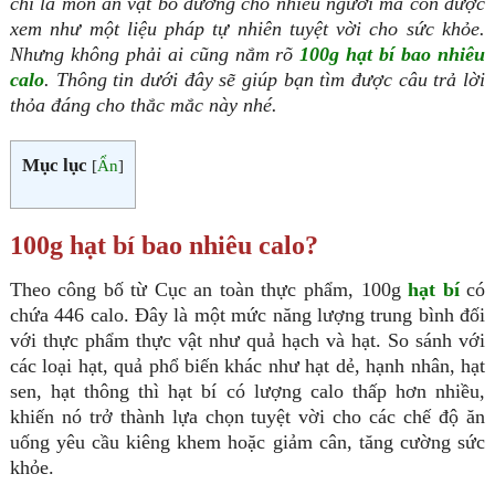
chỉ là món ăn vặt bổ dưỡng cho nhiều người mà còn được
xem như một liệu pháp tự nhiên tuyệt vời cho sức khỏe.
Nhưng không phải ai cũng nắm rõ
100g hạt bí bao nhiêu
calo
. Thông tin dưới đây sẽ giúp bạn tìm được câu trả lời
thỏa đáng cho thắc mắc này nhé.
Mục lục
[
Ẩn
]
100g hạt bí bao nhiêu calo?
Theo công bố từ Cục an toàn thực phẩm, 100g
hạt bí
có
chứa 446 calo. Đây là một mức năng lượng trung bình đối
với thực phẩm thực vật như quả hạch và hạt. So sánh với
các loại hạt, quả phổ biến khác như hạt dẻ, hạnh nhân, hạt
sen, hạt thông thì hạt bí có lượng calo thấp hơn nhiều,
khiến nó trở thành lựa chọn tuyệt vời cho các chế độ ăn
uống yêu cầu kiêng khem hoặc giảm cân, tăng cường sức
khỏe.