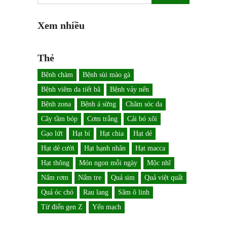
Xem nhiều
Thẻ
Bệnh chàm
Bệnh sùi mào gà
Bệnh viêm da tiết bã
Bệnh vảy nến
Bệnh zona
Bệnh á sừng
Chăm sóc da
Cây tầm bóp
Cơm trắng
Cải bó xôi
Gạo lứt
Hạt bí
Hạt chia
Hạt dẻ
Hạt dẻ cười
Hạt hạnh nhân
Hạt macca
Hạt thông
Món ngon mỗi ngày
Mộc nhĩ
Nấm rơm
Nấm tre
Quả sim
Quả việt quất
Quả óc chó
Rau lang
Sâm ô linh
Từ điển gen Z
Yến mạch