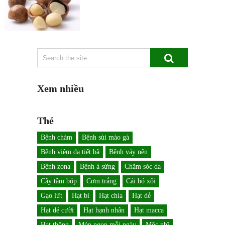
Xem nhiều
Thẻ
Bệnh chàm
Bệnh sùi mào gà
Bệnh viêm da tiết bã
Bệnh vảy nến
Bệnh zona
Bệnh á sừng
Chăm sóc da
Cây tầm bóp
Cơm trắng
Cải bó xôi
Gạo lứt
Hạt bí
Hạt chia
Hạt dẻ
Hạt dẻ cười
Hạt hạnh nhân
Hạt macca
Hạt thông
Món ngon mỗi ngày
Mộc nhĩ